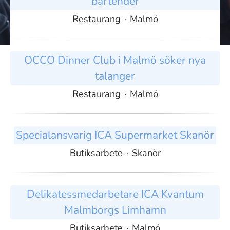
bartender
Restaurang
·
Malmö
OCCO Dinner Club i Malmö söker nya
talanger
Restaurang
·
Malmö
Specialansvarig ICA Supermarket Skanör
Butiksarbete
·
Skanör
Delikatessmedarbetare ICA Kvantum
Malmborgs Limhamn
Butiksarbete
·
Malmö