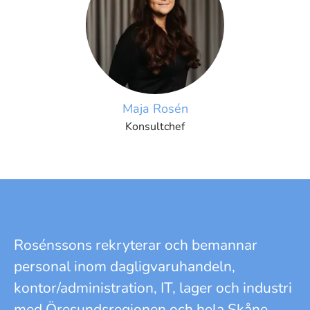
Maja Rosén
Konsultchef
Rosénssons rekryterar och bemannar
personal inom dagligvaruhandeln,
kontor/administration, IT, lager och industri
med Öresundsregionen och hela Skåne