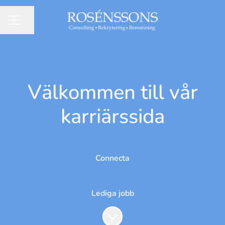
Dela sidan
Karriärmeny
Välkommen till vår
karriärssida
Connecta
Lediga jobb
Skrolla för mer innehåll