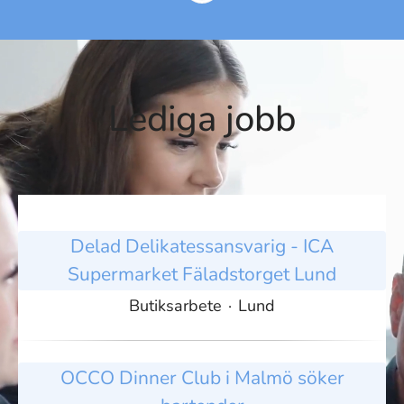
Lediga jobb
Delad Delikatessansvarig - ICA
Supermarket Fäladstorget Lund
Butiksarbete
·
Lund
OCCO Dinner Club i Malmö söker